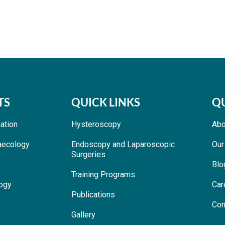
TS
QUICK LINKS
QU
nation
Hysteroscopy
Abo
aecology
Endoscopy and Laparoscopic
Our
Surgeries
Blo
Training Programs
ogy
Car
Publications
Con
Gallery