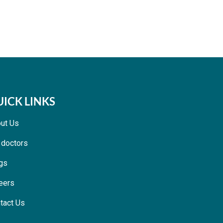
ICK LINKS
ut Us
 doctors
gs
eers
tact Us