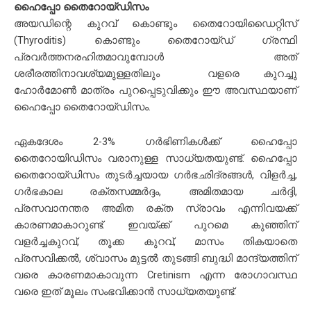
ഹൈപ്പോ തൈറോയ്ഡിസം
അയഡിന്റെ കുറവ് കൊണ്ടും തൈറോയിഡൈറ്റിസ്
(Thyroditis) കൊണ്ടും തൈറോയ്ഡ് ഗ്രന്ഥി
പ്രവർത്തനരഹിതമാവുമ്പോൾ അത്
ശരീരത്തിനാവശ്യമുള്ളതിലും വളരെ കുറച്ചു
ഹോർമോൺ മാത്രം പുറപ്പെടുവിക്കും ഈ അവസ്ഥയാണ്
ഹൈപ്പോ തൈറോയ്ഡിസം.
ഏകദേശം 2-3% ഗർഭിണികൾക്ക് ഹൈപ്പോ
തൈറോയിഡിസം വരാനുള്ള സാധ്യതയുണ്ട്. ഹൈപ്പോ
തൈറോയ്ഡിസം തുടർച്ചയായ ഗർഭഛിദ്രങ്ങൾ, വിളർച്ച,
ഗർഭകാല രക്തസമ്മർദ്ദം, അമിതമായ ചർദ്ദി,
പ്രസവാനന്തര അമിത രക്ത സ്രാവം എന്നിവയക്ക്
കാരണമാകാറുണ്ട്. ഇവയ്ക്ക് പുറമെ കുഞ്ഞിന്
വളർച്ചകുറവ്, തൂക്ക കുറവ്, മാസം തികയാതെ
പ്രസവിക്കൽ, ശ്വാസം മുട്ടൽ തുടങ്ങി ബുദ്ധി മാന്ദ്യത്തിന്
വരെ കാരണമാകാവുന്ന Cretinism എന്ന രോഗാവസ്ഥ
വരെ ഇത് മൂലം സംഭവിക്കാൻ സാധ്യതയുണ്ട്.