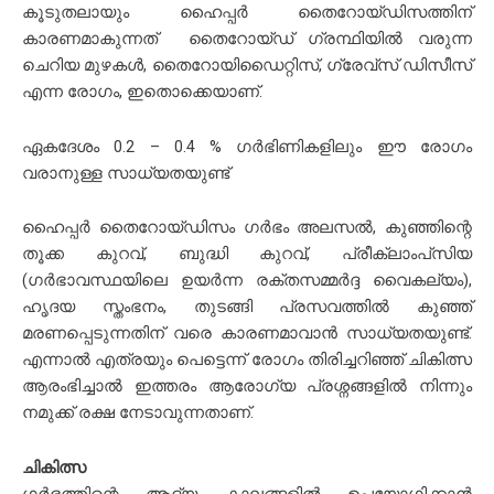
കൂടുതലായും ഹൈപ്പർ തൈറോയ്ഡിസത്തിന്
കാരണമാകുന്നത് തൈറോയ്ഡ് ഗ്രന്ഥിയിൽ വരുന്ന
ചെറിയ മുഴകൾ, തൈറോയിഡൈറ്റിസ്, ഗ്രേവ്‌സ് ഡിസീസ്
എന്ന രോഗം, ഇതൊക്കെയാണ്.
ഏകദേശം 0.2 – 0.4 % ഗർഭിണികളിലും ഈ രോഗം
വരാനുള്ള സാധ്യതയുണ്ട്
ഹൈപ്പർ തൈറോയ്ഡിസം ഗർഭം അലസൽ, കുഞ്ഞിന്റെ
തൂക്ക കുറവ്, ബുദ്ധി കുറവ്, പ്രീക്ലാംപ്‌സിയ
(ഗര്‍ഭാവസ്ഥയിലെ ഉയര്‍ന്ന രക്തസമ്മര്‍ദ്ദ വൈകല്യം),
ഹൃദയ സ്തംഭനം, തുടങ്ങി പ്രസവത്തിൽ കുഞ്ഞ്
മരണപ്പെടുന്നതിന് വരെ കാരണമാവാൻ സാധ്യതയുണ്ട്.
എന്നാൽ എത്രയും പെട്ടെന്ന് രോഗം തിരിച്ചറിഞ്ഞ് ചികിത്സ
ആരംഭിച്ചാൽ ഇത്തരം ആരോഗ്യ പ്രശ്നങ്ങളിൽ നിന്നും
നമുക്ക് രക്ഷ നേടാവുന്നതാണ്.
ചികിത്സ
ഗർഭത്തിന്റെ ആദ്യ കാലങ്ങളിൽ ഉപയോഗിക്കാൻ