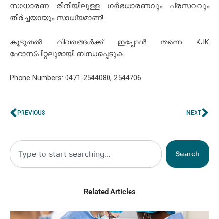
സാധാരണ രീതിയിലുള്ള ഗർഭധാരണവും പ്രസവവും
തീർച്ചയായും സാധ്യമാണ്!
കൂടുതൽ വിവരങ്ങൾക്ക് ഇപ്പോൾ തന്നെ KJK
ഹോസ്പിറ്റലുമായി ബന്ധപ്പെടുക.
Phone Numbers: 0471-2544080, 2544706
Prev
Ne
PREVIOUS
NEXT
Search
Search
Related Articles